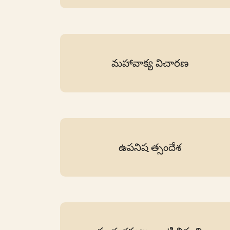
మహావాక్య విచారణ
ఉపనిష త్సందేశ