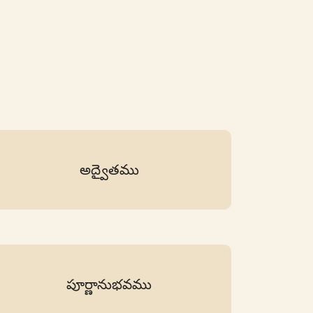
అద్వైతము
పూర్ణానుభవము