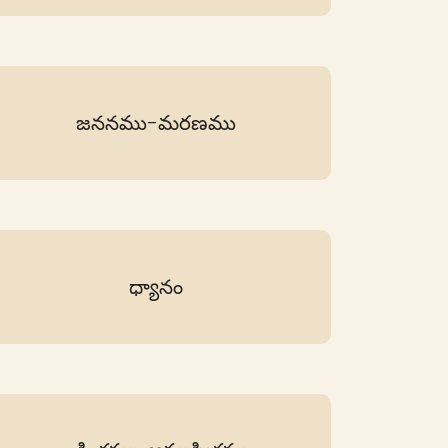
జననము-మరణము
ధ్యానం