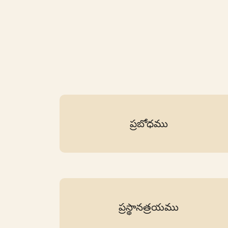
ప్రబోధము
ప్రస్థానత్రయము