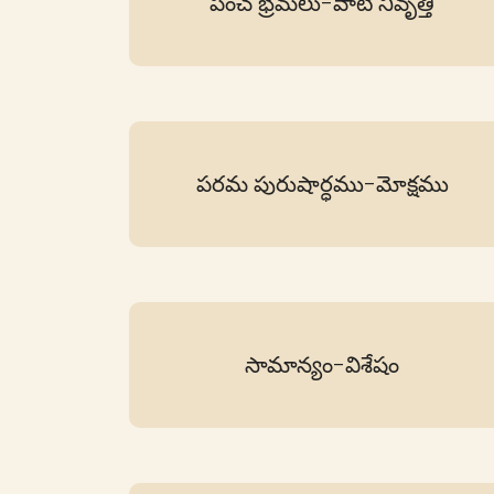
పంచ భ్రమలు-వాటి నివృత్తి
పరమ పురుషార్ధము-మోక్షము
సామాన్యం-విశేషం