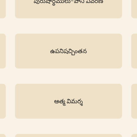
పురుషార్ధములు-వాని వివరణ
ఉపనిషచ్చింతన
ఆత్మ విమర్శ