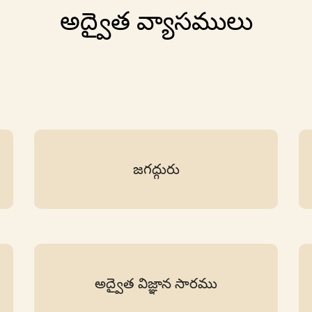
అద్వైత వ్యాసములు
జగద్గురు
అద్వైత విజ్ఞాన సారము