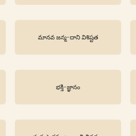
మానవ జన్మ-దాని విశిష్టత
భక్తి-జ్ఞానం