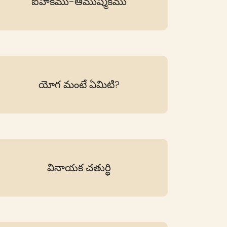
ఐహికము-ఆముష్మికము
యోగ మంటే ఏమిటి?
వినాయక చతుర్థి