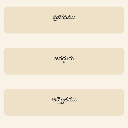
ప్రబోధము
జగద్గురు
అద్వైతము