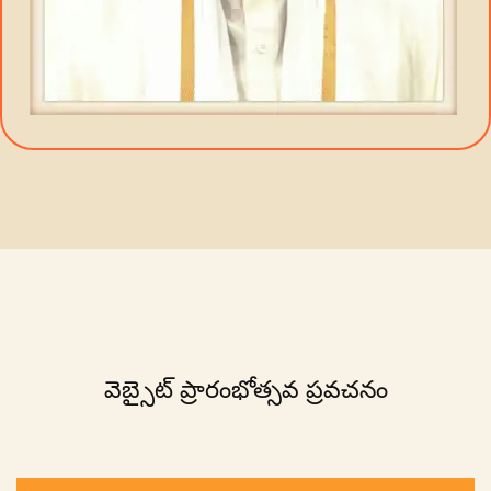
వెబ్సైట్ ప్రారంభోత్సవ ప్రవచనం