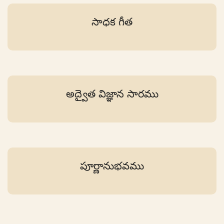
సాధక గీత
అద్వైత విజ్ఞాన సారము
పూర్ణానుభవము