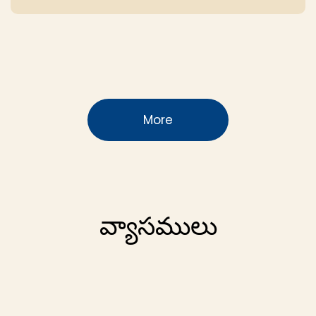
More
వ్యాసములు