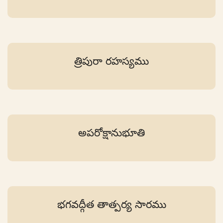
త్రిపురా రహస్యము
అపరోక్షానుభూతి
భగవద్గీత తాత్పర్య సారము