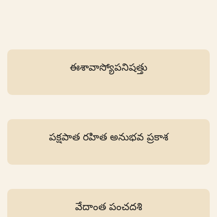
ఈశావాస్యోపనిషత్తు
పక్షపాత రహిత అనుభవ ప్రకాశ
వేదాంత పంచదశి