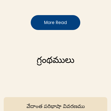
More Read
గ్రంథములు
వేదాంత పరిభాషా వివరణము