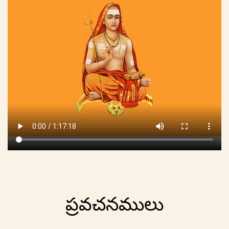
ప్రవచనములు