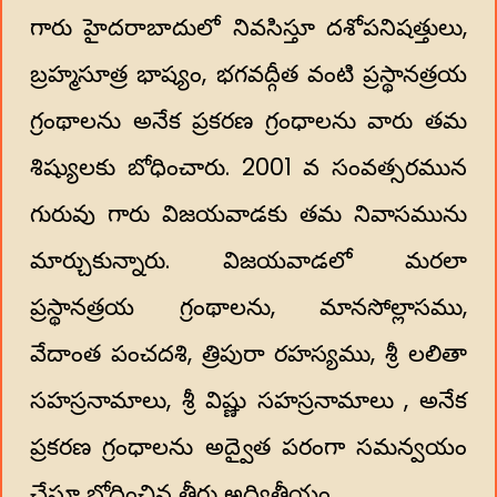
గారు హైదరాబాదులో నివసిస్తూ దశోపనిషత్తులు,
బ్రహ్మసూత్ర భాష్యం, భగవద్గీత వంటి ప్రస్థానత్రయ
గ్రంథాలను అనేక ప్రకరణ గ్రంధాలను వారు తమ
శిష్యులకు బోధించారు. 2001 వ సంవత్సరమున
గురువు గారు విజయవాడకు తమ నివాసమును
మార్చుకున్నారు. విజయవాడలో మరలా
ప్రస్థానత్రయ గ్రంథాలను, మానసోల్లాసము,
వేదాంత పంచదశి, త్రిపురా రహస్యము, శ్రీ లలితా
సహస్రనామాలు, శ్రీ విష్ణు సహస్రనామాలు , అనేక
ప్రకరణ గ్రంధాలను అద్వైత పరంగా సమన్వయం
చేస్తూ బోధించిన తీరు అద్వితీయం.