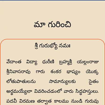
మా గురించి
శ్రీ గురుభ్యో నమః
వేదాంత విద్యా ధురీణి బ్రహ్మశ్రీ యల్లంరాజు
శ్రీనివాసరావు గారు శంకర భాష్యం యొక్క
లోతుపాతులను సామాన్యులకు సైతం
అర్థమయ్యేలా వివరించడంలో వారు సిద్ధహస్తులు.
పదవీ విరమణ తర్వాత కాలము నుండి గురువు