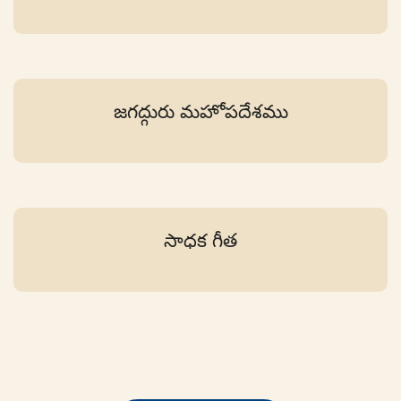
జగద్గురు మహోపదేశము
సాధక గీత