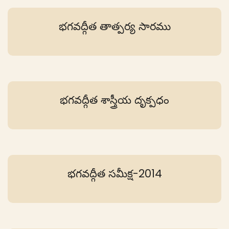
భగవద్గీత తాత్పర్య సారము
భగవద్గీత శాస్త్రీయ దృక్పధం
భగవద్గీత సమీక్ష-2014