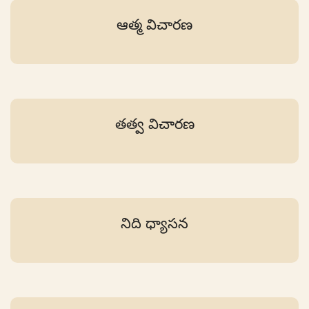
ఆత్మ విచారణ
తత్వ విచారణ
నిది ధ్యాసన