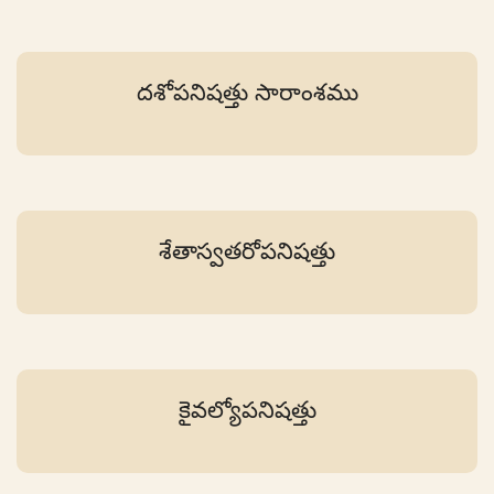
దశోపనిషత్తు సారాంశము
శేతాస్వతరోపనిషత్తు
కైవల్యోపనిషత్తు