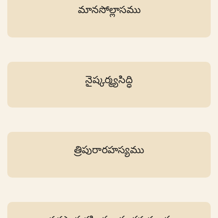
మానసోల్లాసము
నైష్కర్మ్యసిద్ధి
త్రిపురారహస్యము