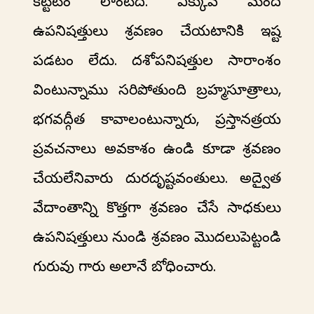
కట్టటం లాంటిది. ఎక్కువ మంది
ఉపనిషత్తులు శ్రవణం చేయటానికి ఇష్ట
పడటం లేదు. దశోపనిషత్తుల సారాంశం
వింటున్నాము సరిపోతుంది బ్రహ్మసూత్రాలు,
భగవద్గీత కావాలంటున్నారు, ప్రస్తానత్రయ
ప్రవచనాలు అవకాశం ఉండి కూడా శ్రవణం
చేయలేనివారు దురదృష్టవంతులు. అద్వైత
వేదాంతాన్ని కొత్తగా శ్రవణం చేసే సాధకులు
ఉపనిషత్తులు నుండి శ్రవణం మొదలుపెట్టండి
గురువు గారు అలానే బోధించారు.