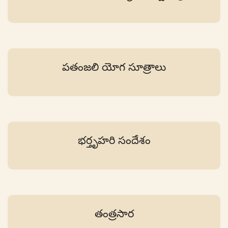
పతంజలి యోగ సూత్రాలు
భర్తృహరి సందేశం
తంత్రసార