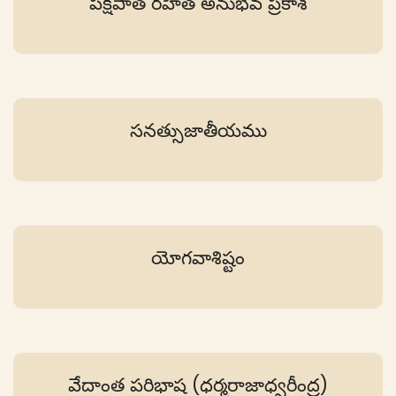
పక్షపాత రహిత అనుభవ ప్రకాశ
సనత్సుజాతీయము
యోగవాశిష్టం
వేదాంత పరిభాష (ధర్మరాజాధ్వరీంద్ర)