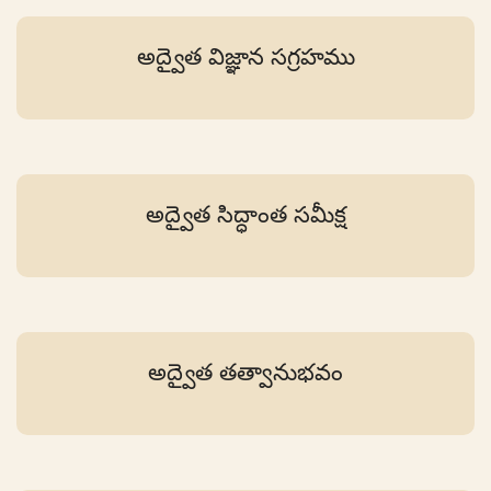
అద్వైత విజ్ఞాన సగ్రహము
అద్వైత సిద్ధాంత సమీక్ష
అద్వైత తత్వానుభవం