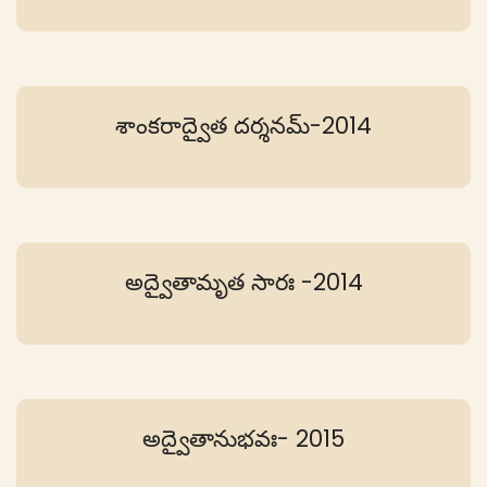
శాంకరాద్వైత దర్శనమ్-2014
అద్వైతామృత సారః -2014
అద్వైతానుభవః- 2015