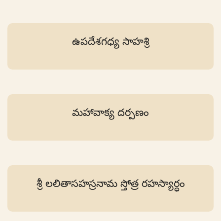
ఉపదేశగధ్య సాహశ్రి
మహావాక్య దర్పణం
శ్రీ లలితాసహస్రనామ స్తోత్ర రహస్యార్ధం