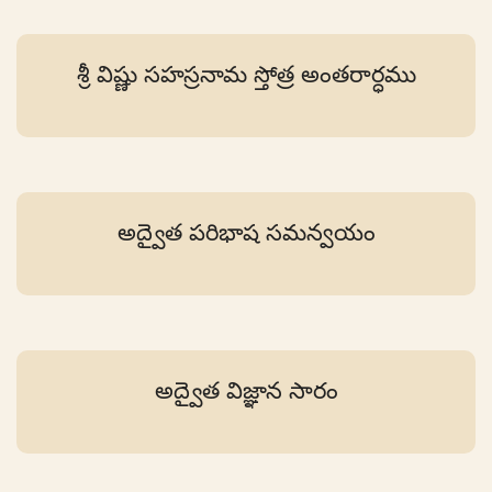
శ్రీ విష్ణు సహస్రనామ స్తోత్ర అంతరార్ధము
అద్వైత పరిభాష సమన్వయం
అద్వైత విజ్ఞాన సారం