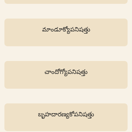
మాండూక్యోపనిషత్తు
చాందోగ్యోపనిషత్తు
బృహదారణ్యకోపనిషత్తు