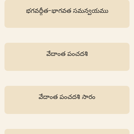
భగవద్గీత-భాగవత సమన్వయము
వేదాంత పంచదశి
వేదాంత పంచదశి సారం