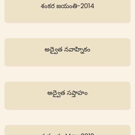
శంకర జయంతి-2014
అద్వైత నవాహ్నికం
అద్వైత సప్తాహం