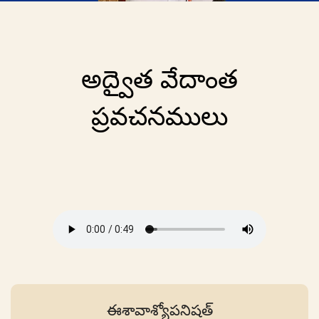
అద్వైత వేదాంత
ప్రవచనములు
ఈశావాశ్యోపనిషత్