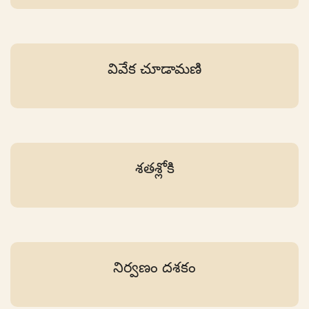
వివేక చూడామణి
శతశ్లోకి
నిర్వణం దశకం