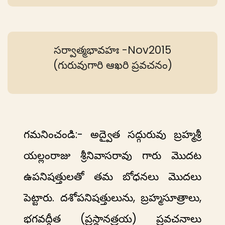
సర్వాత్మభావహః -Nov2015
(గురువుగారి ఆఖరి ప్రవచనం)
గమనించండి:- అద్వైత సద్గురువు బ్రహ్మశ్రీ
యల్లంరాజు శ్రీనివాసరావు గారు మొదట
ఉపనిషత్తులతో తమ బోధనలు మొదలు
పెట్టారు. దశోపనిషత్తులును, బ్రహ్మసూత్రాలు,
భగవద్గీత (ప్రస్థానత్రయ) ప్రవచనాలు