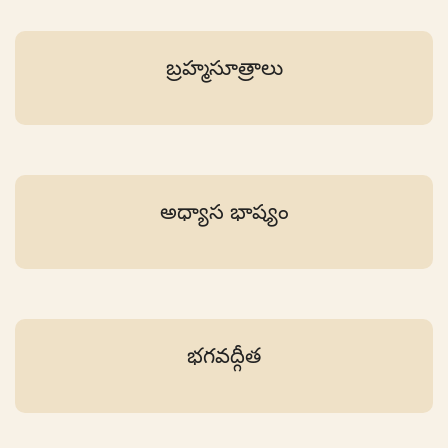
బ్రహ్మసూత్రాలు
అధ్యాస భాష్యం
భగవద్గీత