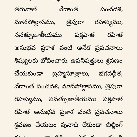
తరువాతే వేదాంత పంచదశి,
మానసోల్లాసము, త్రిపురా రహస్యము,
సనత్సుజాతీయము పక్షపాత రహిత
అనుభవ ప్రకాశ వంటి అనేక ప్రవచనాలు
శిష్యులకు భోధించారు. ఉపనిషత్తులు శ్రవణం
చేయకుండా బ్రహ్మసూత్రాలు, భగవద్గీత,
వేదాంత పంచదశి, మానసోల్లాసము, త్రిపురా
రహస్యము, సనత్సుజాతీయము పక్షపాత
రహిత అనుభవ ప్రకాశ వంటి ప్రవచనాలు
శ్రవణం చేయటం పునాది లేకుండా బిల్డింగ్