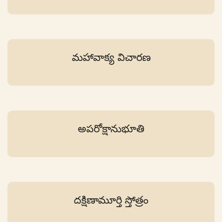
మహావాక్య విచారణ
అపరోక్షానుభూతి
దక్షిణామూర్తి స్తోత్రం