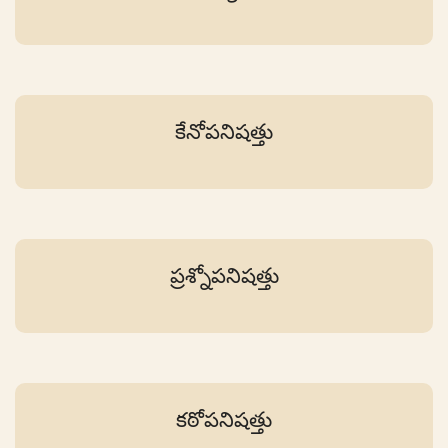
కేనోపనిషత్తు
ప్రశ్నోపనిషత్తు
కఠోపనిషత్తు