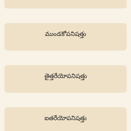
ముండకోపనిషత్తు
తైత్తరేయోపనిషత్తు
ఐతరేయోపనిషత్తు