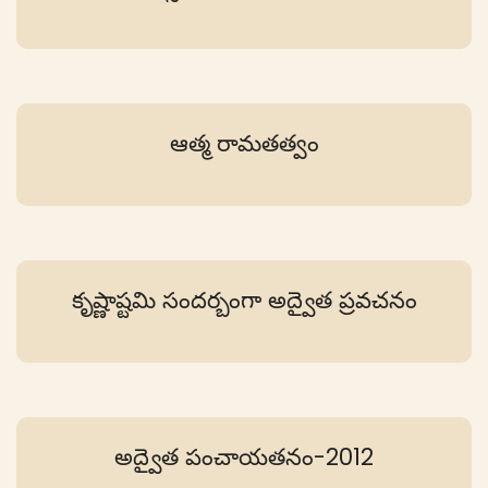
ఆత్మ రామతత్వం
కృష్ణాష్టమి సందర్బంగా అద్వైత ప్రవచనం
అద్వైత పంచాయతనం-2012