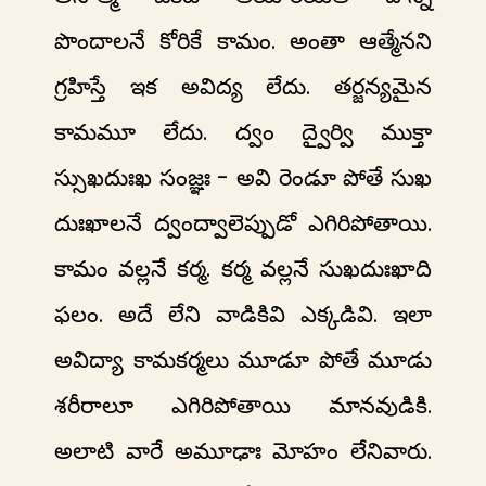
పొందాలనే కోరికే కామం. అంతా ఆత్మేనని
గ్రహిస్తే ఇక అవిద్య లేదు. తర్జన్యమైన
కామమూ లేదు. ద్వం ద్వైర్వి ముక్తా
స్సుఖదుఃఖ సంజ్ఞః - అవి రెండూ పోతే సుఖ
దుఃఖాలనే ద్వంద్వాలెప్పుడో ఎగిరిపోతాయి.
కామం వల్లనే కర్మ. కర్మ వల్లనే సుఖదుఃఖాది
ఫలం. అదే లేని వాడికివి ఎక్కడివి. ఇలా
అవిద్యా కామకర్మలు మూడూ పోతే మూడు
శరీరాలూ ఎగిరిపోతాయి మానవుడికి.
అలాటి వారే అమూఢాః మోహం లేనివారు.