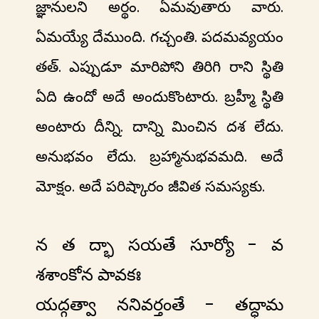
జ్ఞానులని అర్థం. ఏమవుతారు వారు.
ఏమయ్యే దేముంది. గచ్చంతి. పదమవ్యయం
తత్. ఎప్పుడూ మారిపోని తిరిగి రాని స్థితి
ఏది ఉందో అదే అందుకొంటారు. బ్రహ్మీ స్థితి
అంటారు దీన్ని. దాన్ని మించిన దశ లేదు.
అనుభవం లేదు. బ్రహ్మానుభవమది. అదే
మోక్షం. అదే పరిష్కారం జీవిత సమస్యకు.
న త ద్భా సయతే సూర్యో - వ
శశాంకోన పావకః
యద్గత్వా ననివర్తంతే - తద్ధామ