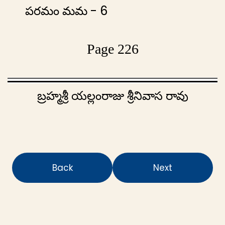
పరమం మమ - 6
Page 226
బ్రహ్మశ్రీ యల్లంరాజు శ్రీనివాస రావు
Back
Next