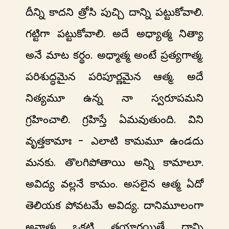
దీన్ని కాదని త్రోసి పుచ్చి దాన్ని పట్టుకోవాలి.
గట్టిగా పట్టుకోవాలి. అదే అధ్యాత్మ నిత్యా
అనే మాట కర్థం. అధ్మాత్మ అంటే ప్రత్యగాత్మ.
పరిశుద్ధమైన పరిపూర్ణమైన ఆత్మ. అదే
నిత్యమూ ఉన్న నా స్వరూపమని
గ్రహించాలి. గ్రహిస్తే ఏమవుతుంది. విని
వృత్తకామాః - ఎలాటి కామమూ ఉండదు
మనకు. తొలగిపోతాయి అన్ని కామాలూ.
అవిద్య వల్లనే కామం. అసలైన ఆత్మ ఏదో
తెలియక పోవటమే అవిద్య. దానిమూలంగా
అనాత్మ ఒకటి తయారయితే దాన్ని