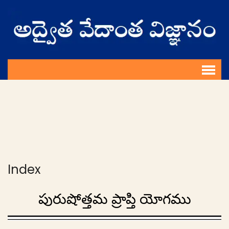
Index
పురుషోత్తమ ప్రాప్తి యోగము