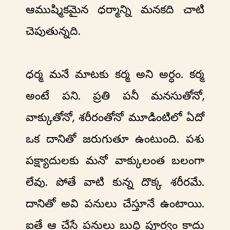
ఆముష్మికమైన ధర్మాన్ని మనకది చాటి
చెపుతున్నది.
ధర్మ మనే మాటకు కర్మ అని అర్ధం. కర్మ
అంటే పని. ప్రతి పనీ మనసుతోనో,
వాక్కుతోనో, శరీరంతోనో మూడింటిలో ఏదో
ఒక దానితో జరుగుతూ ఉంటుంది. పశు
పక్ష్యాదులకు మనో వాక్కులంత బలంగా
లేవు. పోతే వాటి కున్న దొక్క శరీరమే.
దానితో అవి పనులు చేస్తూనే ఉంటాయి.
ఐతే ఆ చేసే పనులు బుద్ది పూర్వం కాదు