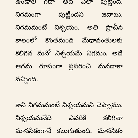
ఉండాలి గదా అది ఎలా పుట్టింది.
నిగమంగా పుట్టిందని జవాబు.
నిగమమంటే నిశ్చయం. అతి ప్రాచీన
కాలంలో కొంతమంది మేధావంతులకు
కలిగిన మనో నిశ్చయమే నిగమం. అదే
ఆగమ రూపంగా ప్రసరించి మనదాకా
వచ్చింది.
కాని నిగమమంటే నిశ్చయమని చెప్పాము.
నిశ్చయమనేది ఎవరికి కలిగినా
మానసికంగానే కలుగుతుంది. మానసికం