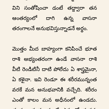
విని సంతోషించా డంటే తద్ద్వారా తన
ఆంతర్యంలో దాగి ఉన్న వాసనా
తరంగాలనే అనుభవిస్తున్నాడనే అర్ధం.
మొత్తం మీద బాహ్యంగా కనిపించే భూత
రాశి ఆభ్యంతరంగా ఉండే వాసనా రాశి
వీటి రెండిటినీ దాటి పోలేదు ఏ శాస్త్రమైనా,
ఏ కళైనా. ఇవి రెండూ ఈ శరీరమున్నంత
వరకే మన అనుభవానికి వచ్చేది. శరీరం
ఎంతో కాలం మన అధీనంలో ఉండదు.