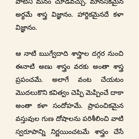
వాటిని మనం చూడవచ్చు. మానసికమైన
అర్ధమే శాస్త్ర విజ్ఞానం. హార్దికమైనదే కళా
విజ్ఞానం.
ఆ నాటి ఋగ్వేదాది శాస్త్రాల దగ్గర నుంచి
ఈనాటి అణు శాస్త్రం వరకు అంతా శాస్త్ర
ప్రపంచమే. అలాగే వంట చేయటం
మొదలుకొని కవిత్వం చెప్పి మెప్పించే దాకా
అంతా కళా సందోహమే. ప్రాపంచికమైన
వస్తువుల గుణ దోషాలను పరిశీలించి వాటి
స్వరూపాన్ని నిర్ణయించటమే శాస్త్రం చేసే