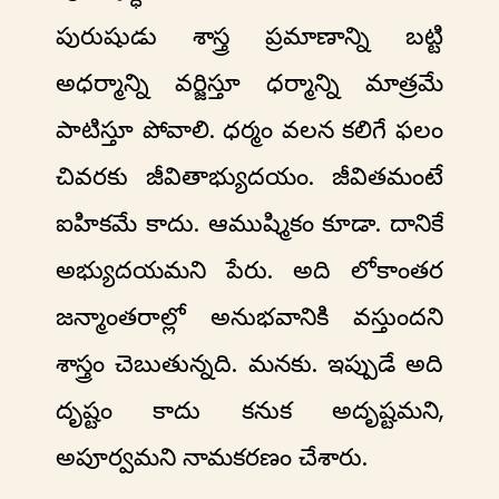
పురుషుడు శాస్త్ర ప్రమాణాన్ని బట్టి
అధర్మాన్ని వర్జిస్తూ ధర్మాన్ని మాత్రమే
పాటిస్తూ పోవాలి. ధర్మం వలన కలిగే ఫలం
చివరకు జీవితాభ్యుదయం. జీవితమంటే
ఐహికమే కాదు. ఆముష్మికం కూడా. దానికే
అభ్యుదయమని పేరు. అది లోకాంతర
జన్మాంతరాల్లో అనుభవానికి వస్తుందని
శాస్త్రం చెబుతున్నది. మనకు. ఇప్పుడే అది
దృష్టం కాదు కనుక అదృష్టమని,
అపూర్వమని నామకరణం చేశారు.