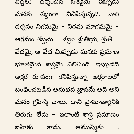
పెద్దలు దర్శించిన సత్యమే ఇప్పుడు
మనకు శబ్దంగా వినిపిస్తున్నది. వారి
దర్శనం నిగమమై - నిగమ మాగమమై -
ఆగమం శబ్దమై - శబ్దం శ్రుతియై, శ్రుతి -
వేదమై, ఆ వేద మిప్పుడు మనకు ప్రమాణ
భూతమైన శాస్త్రమై నిలిచింది. ఇప్పుడది
అక్షర రూపంగా కనిపిస్తున్నా అక్షరాలలో
బంధించబడిన అనుభవ జ్ఞానమే అది అని
మనం గ్రహిస్తే చాలు. దాని ప్రామాణ్యానికి
తిరుగు లేదు - ఇలాంటి శాస్త్ర ప్రమాణం
ఐహికం కాదు. ఆముష్మికం .