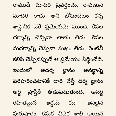
రాముడి మాదిరి ప్రవర్తించు, రావణుని
మాదిరి కాదు అని బోధించటం కన్న
శాస్త్రానికి వేరే ప్రమేయమే ముంది. కేవల
ధర్మాన్ని చెప్పినా లాభం లేదు. కేవల
మధర్మాన్ని చెప్పినా సుఖం లేదు. రెంటినీ
కలిపి చెప్పినప్పుడే ఆ ప్రమేయం సిద్ధించేది.
ఇందులో అధర్మ జ్ఞానం అనర్ధాన్ని
పరిహరించటానికి దారి చేస్తే ధర్మ జ్ఞానం
అర్ధ ప్రాప్తికి తోడుపడుతుంది. అనర్ధ
రహితమైన అర్ధమే కదా అసలైన
పురుషార్ధం. కనుక వివేక శాలి అయిన