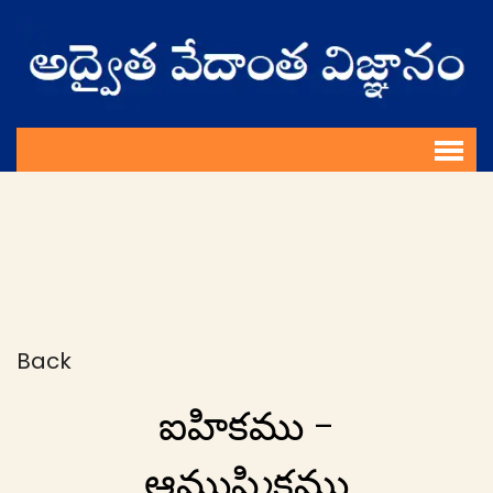
Back
ఐహికము -
ఆముష్మికము