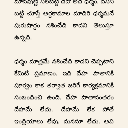
మానవుణ్ణి నిలబెట్టే దేదో అదే ధర్మం. దీనిని
బట్టి చూస్తే అర్ధకామాల మాదిరి ధర్మమనే
పురుషార్ధం నశించేది కాదని తెలుస్తూ
ఉన్నది.
ధర్మం మాత్రమే నశించేది కాదని చెప్పటాని
కేమిటి ప్రమాణం. ఇది దేహ పాతానికి
పూర్వం కాక తర్వాత జరిగే కార్యక్రమానికి
సంబంధించి ఉంది. దేహ పాతానంతరం
దేహమే లేదు. దేహమే లేక పోతే
ఇంద్రియాలు లేవు. మనసూ లేదు. అవి