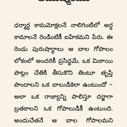
ధర్మార్ధ కామమోక్షలనే నాలిగింటిలో అర్ధ
కామాలనే రెండింటికీ ఐహికమని పేరు. ఈ
రెండు పురుషార్ధాలు ఆ బాల గోపాలం
లోకంలో అందరికీ ప్రసిద్ధమే. ఒక మిఠాయి
పొట్లం చేతికి తీసుకొని తింటూ తృప్తి
పొందాలని ఒక బాలుడికెలా ఉంటుందో -
అలా ఒక రాజ్యాన్ని పాలిస్తూ దర్జాగా
బ్రతకాలని ఒక గోపాలుడికీ ఉంటుంది.
అందుచేతనే ఆ బాల గోపాలమని