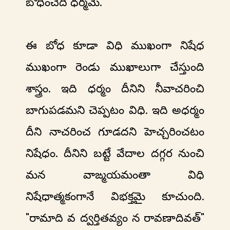
బోధించేది ధర్మమే.
ఈ బోధ కూడా విధి ముఖంగా నిషేధ
ముఖంగా రెండు ముఖాలుగా చేస్తుంది
శాస్త్రం. ఇది ధర్మం దీనిని నీవాచరించి
బాగుపడమని చెప్పటం విధి. ఇది అధర్మం
దీని నాచరించ గూడదని హెచ్చరించటం
నిషేధం. దీనిని బట్టే వేదాల దగ్గర నుంచి
మన వాఙ్మయమంతా విధి
నిషేధాత్మకంగానే విభక్తమై కూచుంది.
"రామాది వ ద్వర్తితవ్యం న రావణాదివత్"