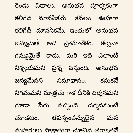
రెండు విధాలు. అనుభవ పూర్వకంగా
కలిగేది మానసికమే. కేవలం ఊహగా
కలిగేదీ మానసికమే. ఇందులో అనుభవ
జన్యమైతే అది ప్రామాణికం. కల్పనా
గమ్యమైతే కాదు. మరి ఇది ఎలాంటి
నిశ్చయమని ప్రశ్న వస్తుంది. అనుభవ
జన్యమేనని సమాధానం. కనుకనే
నిగమమని మాత్రమే గాక దీనికి దర్శనమని
గూడా పేరు వచ్చింది. దర్శనమంటే
చూడటం. తపస్సంపన్నులైన మన
మహర్షులు సాక్షాత్తుగా చూచిన తర్వాతనే