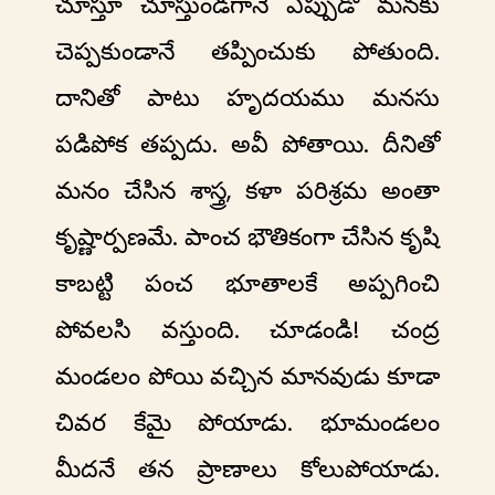
చూస్తూ చూస్తుండగానే ఎప్పుడో మనకు
చెప్పకుండానే తప్పించుకు పోతుంది.
దానితో పాటు హృదయము మనసు
పడిపోక తప్పదు. అవీ పోతాయి. దీనితో
మనం చేసిన శాస్త్ర, కళా పరిశ్రమ అంతా
కృష్ణార్పణమే. పాంచ భౌతికంగా చేసిన కృషి
కాబట్టి పంచ భూతాలకే అప్పగించి
పోవలసి వస్తుంది. చూడండి! చంద్ర
మండలం పోయి వచ్చిన మానవుడు కూడా
చివర కేమై పోయాడు. భూమండలం
మీదనే తన ప్రాణాలు కోలుపోయాడు.