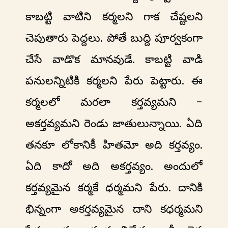
కాబట్టి వాటిని కర్మలని గాక చేష్టలని
చెపుతారు పెద్దలు. పోతే బుద్ది పూర్వకంగా
చేసే వాడొక మానవుడే. కాబట్టి వాడి
పనులన్నిటికి కర్మలని పేరు పెట్టారు. ఈ
కర్మలలో మరలా కర్తవ్యమని -
అకర్తవ్యమని రెండు జాతులున్నాయి. ఏది
తనకూ లోకానికీ హితమో అది కర్తవ్యం.
ఏది కాదో అది అకర్తవ్యం. అందులో
కర్తవ్యమైన కర్మకే ధర్మమని పేరు. దానికి
భిన్నంగా అకర్తవ్యమైన దాని కధర్మమని