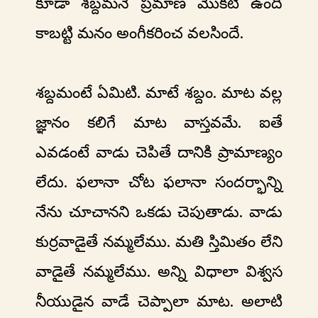
కూడా శబ్దమనే ప్రమాణ మొకటి ఉంది
కాబట్టి మనం అంగీకరించ వలసిందే.
శబ్దమంటే ఏమిటి. మాటే శబ్దం. మాట వల్ల
జ్ఞానం కలిగే మాట వాస్తవమే. ఐతే
ఎవడంటే వాడు చెపితే దానికి ప్రామాణ్యం
లేదు. ఫలానా చోట ఫలానా సందర్భాన్ని
నేను చూచానని ఒకడు చెపుతాడు. వాడు
కుర్రవాడైతే నమ్మలేము. మతి స్తిమితం లేని
వాడైతే నమ్మలేము. అన్ని విధాలా విశ్వస
నీయుడైన వాడే చెప్పాలా మాట. అలాటి