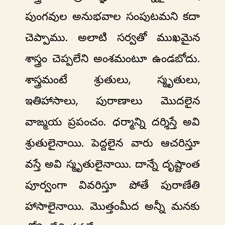
పుంగవుల అనుభవాల సంపుటమని కదా
చెప్పాము. అలాటి సర్వతో ముఖమైన
శాస్త్రం చెప్పలేని అంశమంటూ ఉండబోదు.
శాస్త్రమంటే శ్రుతులు, స్మృతులు,
ఇతిహాసాలు, పురాణాలు మొదలైన
వాఙ్మయ ప్రపంచం. ధర్మాన్ని దర్శిస్తే అవి
శ్రుతులైనాయి. పెద్దలైన వారు ఆచరిస్తూ
వస్తే అవి స్మృతులైనాయి. దాన్నే దృష్టాంత
పూర్వంగా వివరిస్తూ పోతే పురాణేతి
హాసాలైనాయి. మొత్తంమీద అన్నీ మనకు