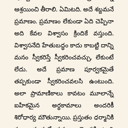
ఆశ్రయించి తీరాలి. ఏమిటది. అదే శబ్దమనే
ప్రమాణం. ప్రమాణం లేకుండా ఏది చెప్పినా
అది కేవల విశ్వాసం క్రిందికే వస్తుంది.
విశ్వాసనేది హేతుబద్ధం కాదు కాబట్టి దాన్ని
మనం స్వీకరిస్తే స్వీకరించవచ్చు, లేకుంటే
లేదు. అదే ప్రమాణ పూర్వకమైతే
తప్పకుండా స్వీకరించవలసి ఉంటుంది.
అలా ప్రామాణికాలు కావటం మూలాన్నే
ఐహికమైన అర్ధకామాలు అందరికీ
శిరోధార్య మౌతున్నాయి. ప్రస్తుతం ధర్మానికి