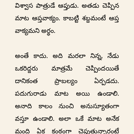
విశ్వాస పాత్రుడే ఆప్తుడు. అతడు చెప్పిన
మాట ఆప్తవాక్యం. కాబట్టి శబ్దమంటే ఆప్త
వాక్యమని అర్ధం.
అంతే కాదు. అది మరలా నిన్న, నేడు
ఒకరిద్దరు మాత్రమే చెప్పిందయితే
దానికంత ప్రాబల్యం ఏర్పడదు.
పదుగురాడు మాట అయి ఉండాలి.
అనాది కాలం నుంచి అనుస్యూతంగా
వస్తూ ఉండాలి. అలా ఒకే మాట అనేక
మంది ఏక కంఠంగా చెపుతున్నారంటే