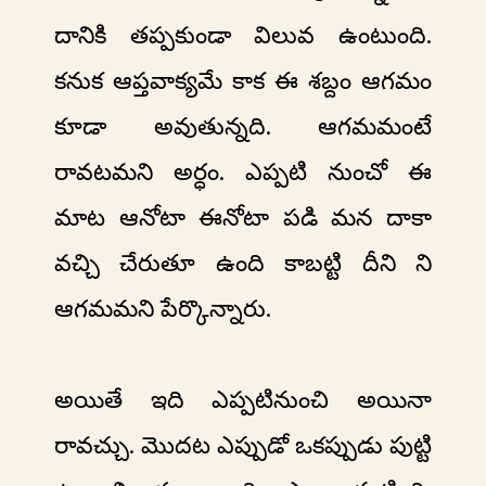
దానికి తప్పకుండా విలువ ఉంటుంది.
కనుక ఆప్తవాక్యమే కాక ఈ శబ్దం ఆగమం
కూడా అవుతున్నది. ఆగమమంటే
రావటమని అర్ధం. ఎప్పటి నుంచో ఈ
మాట ఆనోటా ఈనోటా పడి మన దాకా
వచ్చి చేరుతూ ఉంది కాబట్టి దీని ని
ఆగమమని పేర్కొన్నారు.
అయితే ఇది ఎప్పటినుంచి అయినా
రావచ్చు. మొదట ఎప్పుడో ఒకప్పుడు పుట్టి