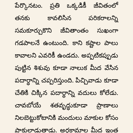
పేర్కొనటం. ప్రతి ఒక్కడికీ జీవితంలో
తనకు కావలిసిన పరికరాలన్ని
సమకూర్చుకొని జీవితాంతం సుఖంగా
గడపాలనే ఉంటుంది. కాని కష్టాల పాలు
కావాలని ఎవరికీ ఉండదు. అప్పటికప్పుడు
పుట్టిన శిశువు కూడా నాలుక మీద వేసిన
పదార్ధాన్ని చప్పరిస్తుంది. పిచ్చివాడు కూడా
చేతికి చిక్కిన పదార్ధాన్ని వదులు కోలేడు.
చావబోయే శతవృద్ధుకూడా ప్రాణాలు
నిలబెట్టుకోటానికి మందులు మాకుల కోసం
ప్రాకులాడుతాడు. అర్ధకామాల మీద ఇంత