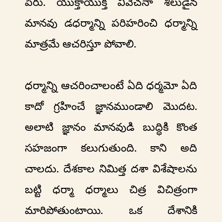
పేరు. యుక్తాయుక్త వివేచనా శీలుడైన
మానవు డధర్మాన్ని పరిహరించి ధర్మాన్ని
మాత్రమే ఆచరిస్తూ పోవాలి.
ధర్మాన్ని ఆచరించాలంటే ఏది ధర్మమో ఏది
కాదో గ్రహించే జ్ఞానముండాలి మొదట.
అలాటి జ్ఞానం మానవుడి బుద్ధికి కొంత
సహజంగా కలుగుతుంది. కాని అది
చాలదు. దేశకాల నిమిత్త దశా విశేషాలను
బట్టి ధర్మా ధర్మాలు చిత్ర విచిత్రంగా
మారిపోతుంటాయి. ఒక దేశానికి