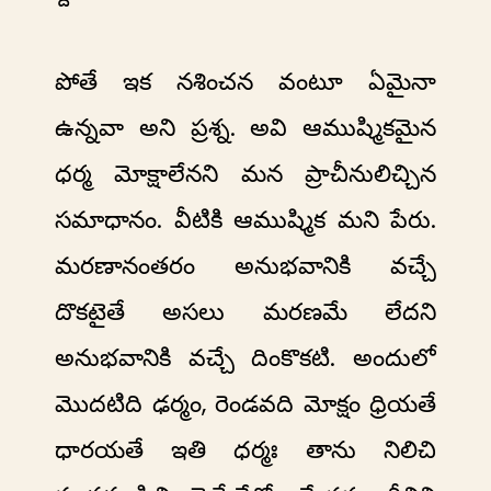
పోతే ఇక నశించన వంటూ ఏమైనా
ఉన్నవా అని ప్రశ్న. అవి ఆముష్మికమైన
ధర్మ మోక్షాలేనని మన ప్రాచీనులిచ్చిన
సమాధానం. వీటికి ఆముష్మిక మని పేరు.
మరణానంతరం అనుభవానికి వచ్చే
దొకటైతే అసలు మరణమే లేదని
అనుభవానికి వచ్చే దింకొకటి. అందులో
మొదటిది ఢర్మం, రెండవది మోక్షం ధ్రియతే
ధారయతే ఇతి ధర్మః తాను నిలిచి