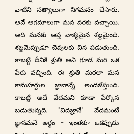
వాటిని సత్యాలుగా నిగమనం చేసారు.
అవే ఆగమాలుగా మన వరకు వచ్చాయి.
అది మనకు ఆప్త వాక్యమైన శబ్దమైంది.
శబ్దమెప్పుడూ చెవులకు విన పడుతుంది.
కాబట్టి దీనికి శ్రుతి అని గూడ మరి ఒక
పేరు వచ్చింది. ఈ శ్రుతి మరలా మన
కామహర్షుల జ్ఞానాన్నే అందజేస్తుంది.
కాబట్టి అదే వేదమని కూడా పేర్కొన
బడుతున్నది. "విదజ్ఞానే" వేదమంటే
జ్ఞానమనే అర్ధం - ఇంతకూ ఒకప్పుడు