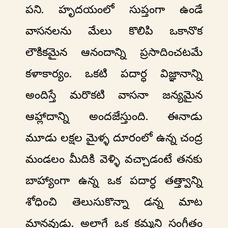
పని. హృదయంలో సుప్తంగా ఉండే
వాసనలను మేలు కొలిపి ఒకానొక
లౌకికమైన ఆనందాన్ని ప్రసాదించటమే
కళాకార్యం. ఒకటి పదార్ధ విజ్ఞానాన్ని
అందిస్తే మరొకటి వాసనా జన్యమైన
ఆహ్లాదాన్ని అందజేస్తుంది. ఈనాడు
మూడు లక్షల మైళ్ళ దూరంలో ఉన్న చంద్ర
మండలం మీదికి వెళ్ళి వచ్చాడంటే తనకు
బాహ్యాంగా ఉన్న ఒక పదార్ధ తత్త్వాన్ని
శోధించి తెలుసుకొన్నా డన్న మాట
మానవుడు. అలాగే ఒక కమ్మని సంగీతం