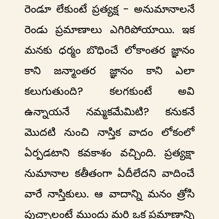
రెండూ లేకుంటే ప్రత్యక్ష - అనుమానాలనే
రెండు ప్రమాణాలు ఎగిరిపోయాయి. ఇక
మనకు ధర్మం బొధించే లోకాంతర జ్ఞానం
కాని జన్మాంతర జ్ఞానం కాని ఎలా
కలుగుతుంది? కలగకుంటే అవి
ఉన్నాయనే నమ్మకమేమిటి? కనుకనే
మొదటి నుంచి నాస్తిక వాదం లోకంలో
ఏర్పడటాని కవకాశం వచ్చింది. ప్రత్యక్షా
నుమానాల కతీతంగా ఏదీలేదని వాదించే
వారే నాస్తికులు. ఆ వాదాన్ని మనం త్రోసి
పుచ్చాలంటే ముందు మరి ఒక ప్రమాణాన్ని