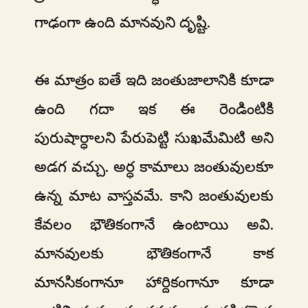
గాఢంగా ఉంది మానవుని దృష్టి.
ఈ మాత్రం ఐతే ఇది జంతుజాలానికి కూడా
ఉంది గదా ఇక ఈ రెండింటికి
పురుషార్ధాలని పేరుపెట్టి సుఖమేమిటి అని
అడగ వచ్చు. అర్ధ కామాలు జంతువులకూ
ఉన్న మాట వాస్తవమే. కాని జంతువులకు
కేవలం భౌతికంగానే ఉంటాయి అవి.
మానవులకు భౌతికంగానే కాక
మానసికంగానూ హార్దికంగానూ కూడా