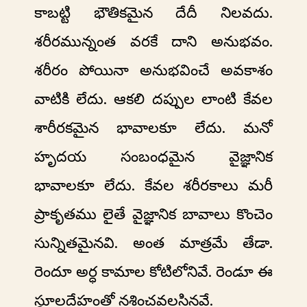
కాబట్టి భౌతికమైన దేదీ నిలవదు.
శరీరమున్నంత వరకే దాని అనుభవం.
శరీరం పోయినా అనుభవించే అవకాశం
వాటికి లేదు. ఆకలి దప్పుల లాంటి కేవల
శారీరకమైన భావాలకూ లేదు. మనో
హృదయ సంబంధమైన వైజ్ఞానిక
భావాలకూ లేదు. కేవల శరీరకాలు మరీ
ప్రాకృతము లైతే వైజ్ఞానిక బావాలు కొంచెం
సున్నితమైనవి. అంత మాత్రమే తేడా.
రెందూ అర్ధ కామాల కోటిలోనివే. రెండూ ఈ
స్దూలదేహంతో నశించవలసినవే.