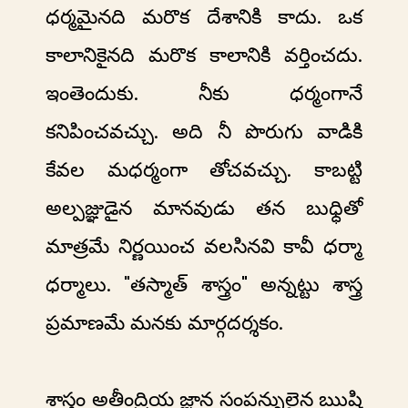
ధర్మమైనది మరొక దేశానికి కాదు. ఒక
కాలానికైనది మరొక కాలానికి వర్తించదు.
ఇంతెందుకు. నీకు ధర్మంగానే
కనిపించవచ్చు. అది నీ పొరుగు వాడికి
కేవల మధర్మంగా తోచవచ్చు. కాబట్టి
అల్పజ్ఞుడైన మానవుడు తన బుధ్ధితో
మాత్రమే నిర్ణయించ వలసినవి కావీ ధర్మా
ధర్మాలు. "తస్మాత్ శాస్త్రం" అన్నట్టు శాస్త్ర
ప్రమాణమే మనకు మార్గదర్శకం.
శాస్త్రం అతీంద్రియ జ్ఞాన సంపన్నులైన ఋషి