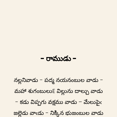
- రాముడు -
నల్లనివాడు - పద్మ నయనంబుల వాడు -
మహా శుగంబులుE విల్లును దాల్చు వాడు
- కడు విప్పగు వక్షము వాడు – మేలుపైఁ
జల్లెడు వాఁడు - నిక్కిన భుజంబుల వాడు