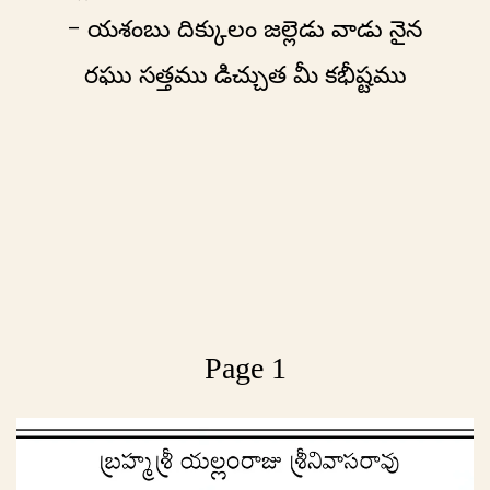
- యశంబు దిక్కులం జల్లెడు వాడు నైన
రఘు సత్తము డిచ్చుత మీ కభీష్టము
Page 1