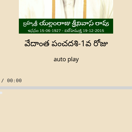
వేదాంత పంచదశి-1వ రోజు
auto play
 / 00:00