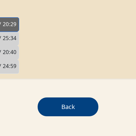
/ 20:29
/ 25:34
/ 20:40
/ 24:59
Back