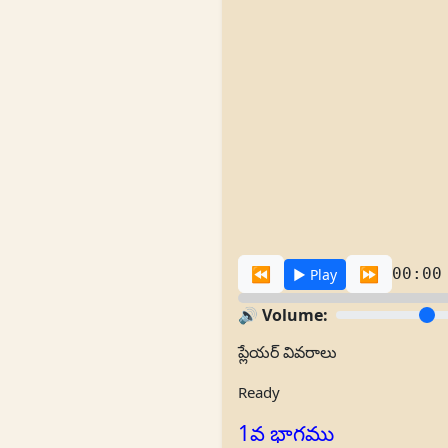
⏪
⏩
00:00
▶️ Play
🔊 Volume:
ప్లేయర్ వివరాలు
Ready
1వ భాగము