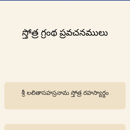
స్తోత్ర గ్రంథ ప్రవచనములు
శ్రీ లలితాసహస్రనామ స్తోత్ర రహస్యార్ధం