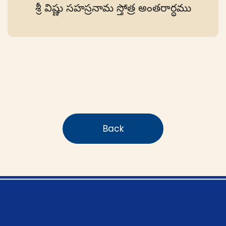
శ్రీ విష్ణు సహస్రనామ స్తోత్ర అంతరార్ధము
Back