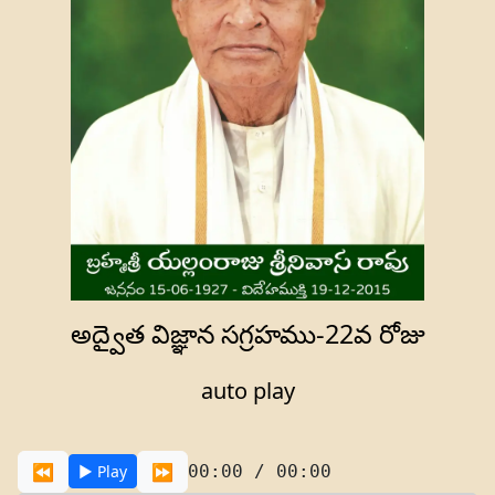
అద్వైత విజ్ఞాన సగ్రహము-22వ రోజు
auto play
⏪
⏩
00:00 / 00:00
▶️ Play