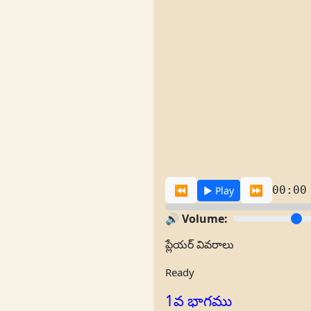
⏪
⏩
00:00
▶️ Play
🔊 Volume:
ప్లేయర్ వివరాలు
Ready
1వ భాగము