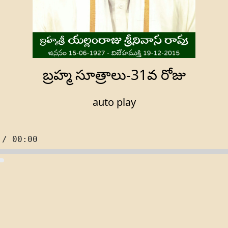
బ్రహ్మ సూత్రాలు-31వ రోజు
auto play
 / 00:00